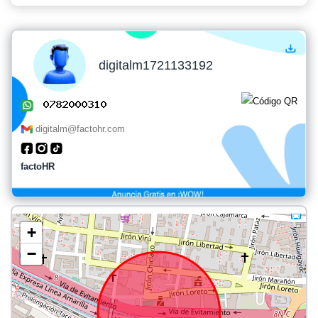
digitalm1721133192
digitalm@factohr.com
factoHR
+
−