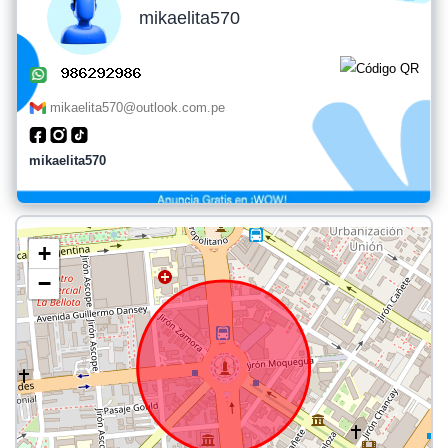
mikaelita570
mikaelita570@outlook.com.pe
mikaelita570
+
−