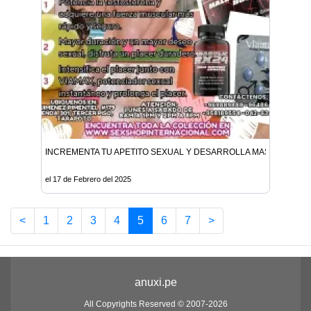
INCREMENTA TU APETITO SEXUAL Y DESARROLLA MASA MUSCU
el 17 de Febrero del 2025
<
1
2
3
4
5
6
7
>
anuxi.pe
All Copyrights Reserved © 2007-2026