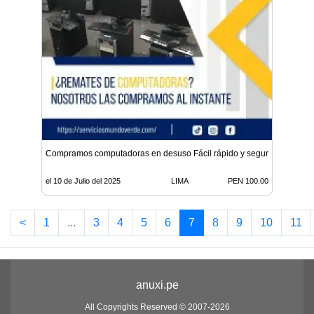
Compramos computadoras en desuso Fácil rápido y seguro
el 10 de Julio del 2025
LIMA
PEN 100.00
<
1
...
3
4
5
6
7
8
9
10
11
anuxi.pe
All Copyrights Reserved © 2007-2026