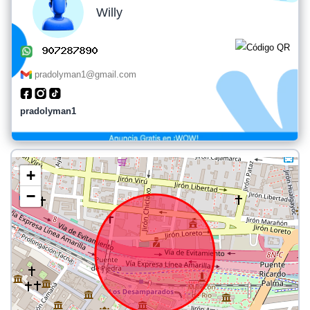
Willy
pradolyman1@gmail.com
pradolyman1
+
−