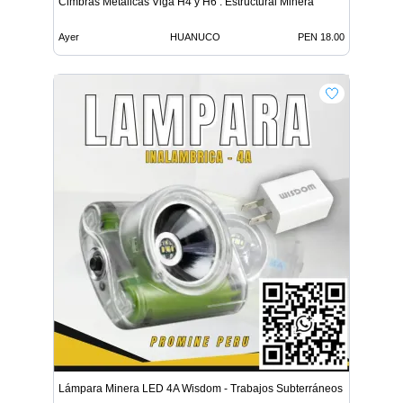
Cimbras Metálicas Viga H4 y H6 . Estructural Minera
Ayer
HUANUCO
PEN 18.00
Lámpara Minera LED 4A Wisdom - Trabajos Subterráneos