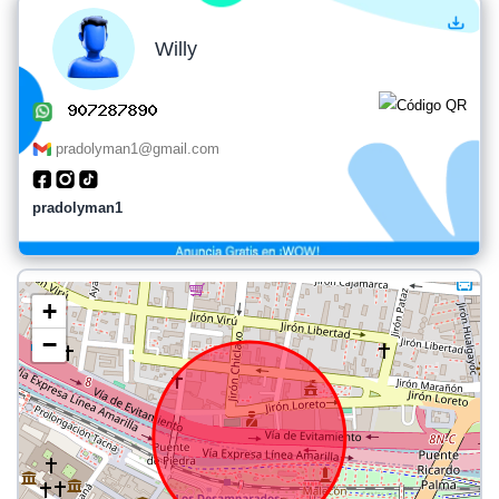
Willy
pradolyman1@gmail.com
pradolyman1
+
−