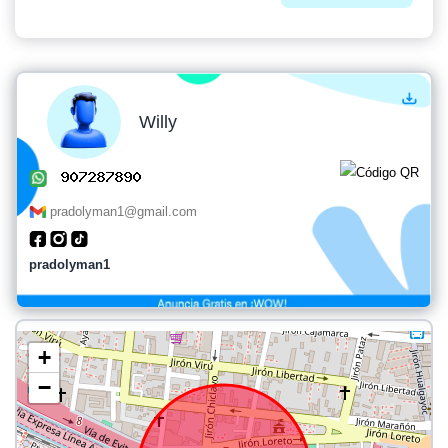
Willy
pradolyman1@gmail.com
pradolyman1
+
−