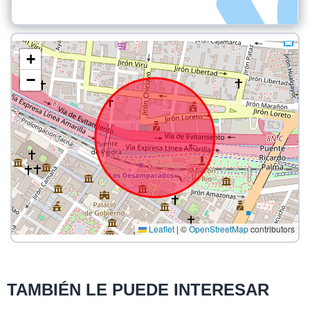
+
−
Leaflet
|
©
OpenStreetMap
contributors
TAMBIÉN LE PUEDE INTERESAR