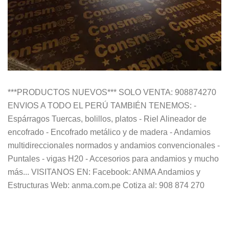
***PRODUCTOS NUEVOS*** SOLO VENTA: 908874270
ENVIOS A TODO EL PERÚ TAMBIÉN TENEMOS: -
Espárragos Tuercas, bolillos, platos - Riel Alineador de
encofrado - Encofrado metálico y de madera - Andamios
multidireccionales normados y andamios convencionales -
Puntales - vigas H20 - Accesorios para andamios y mucho
más... VISITANOS EN: Facebook: ANMA Andamios y
Estructuras Web: anma.com.pe Cotiza al: 908 874 270