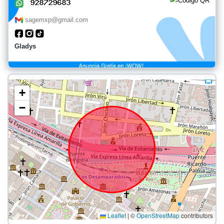
sagemxp@gmail.com
Gladys
+
−
Leaflet
|
©
OpenStreetMap
contributors