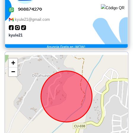
kyule21@gmail.com
kyule21
+
−