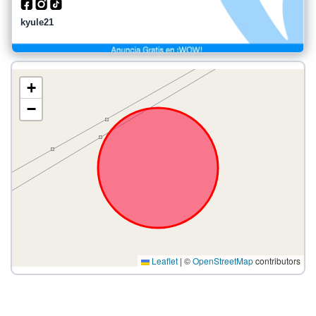
kyule21
+
−
Leaflet
|
©
OpenStreetMap
contributors