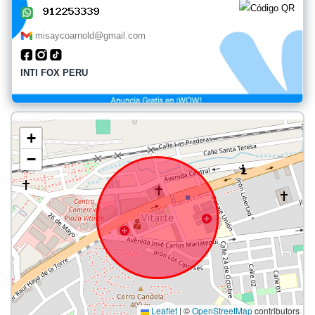
misaycoarnold@gmail.com
INTI FOX PERU
+
−
Leaflet
|
©
OpenStreetMap
contributors