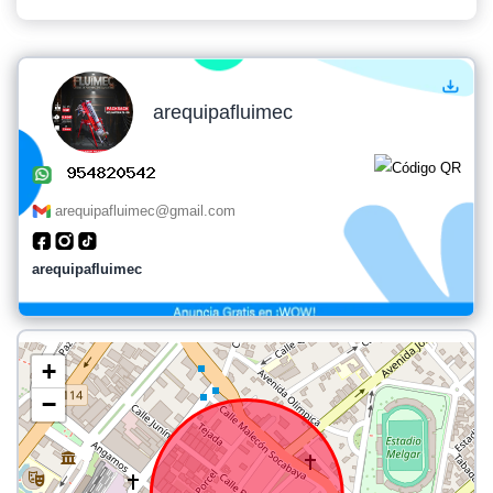
arequipafluimec
arequipafluimec@gmail.com
arequipafluimec
+
−