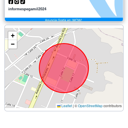
informespegamil2024
+
−
Leaflet
|
©
OpenStreetMap
contributors