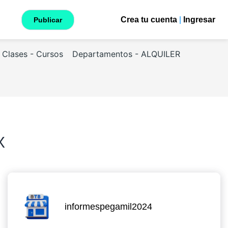
Crea tu cuenta
|
Ingresar
Publicar
Clases - Cursos
Departamentos - ALQUILER
X
informespegamil2024