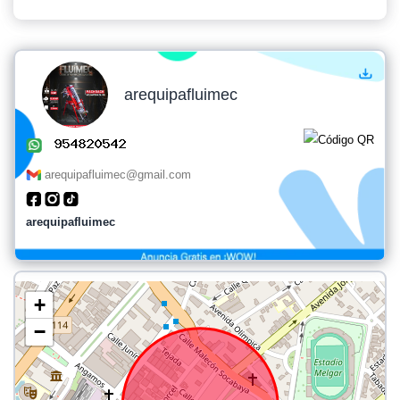
arequipafluimec
arequipafluimec@gmail.com
arequipafluimec
+
−