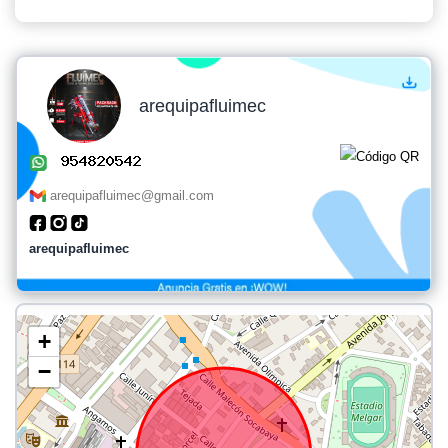
arequipafluimec
arequipafluimec@gmail.com
arequipafluimec
+
−