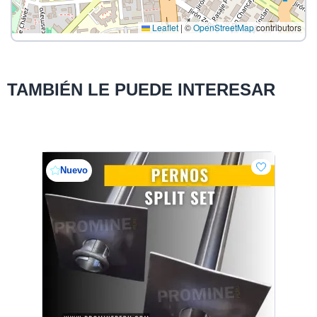
Leaflet
|
©
OpenStreetMap
contributors
TAMBIÉN LE PUEDE INTERESAR
Nuevo