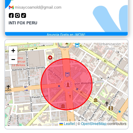
misaycoarnold@gmail.com
INTI FOX PERU
+
−
Leaflet
|
©
OpenStreetMap
contributors