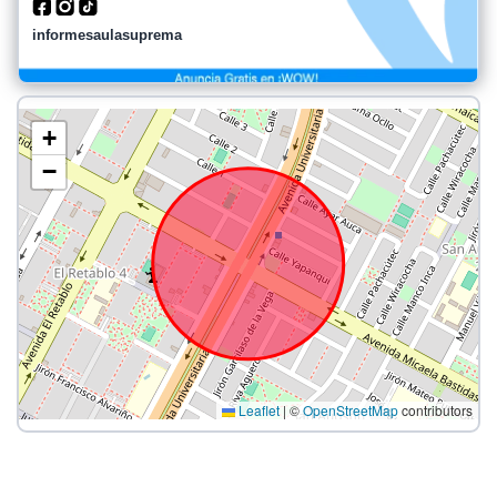
informesaulasuprema
+
−
Leaflet
|
©
OpenStreetMap
contributors