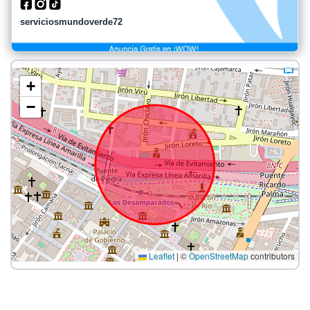
serviciosmundoverde72
+
−
Leaflet
|
©
OpenStreetMap
contributors