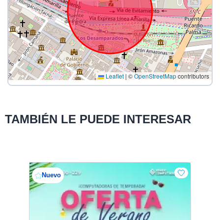
Leaflet
|
©
OpenStreetMap
contributors
TAMBIÉN LE PUEDE INTERESAR
Nuevo