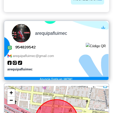
arequipafluimec
arequipafluimec@gmail.com
arequipafluimec
+
−