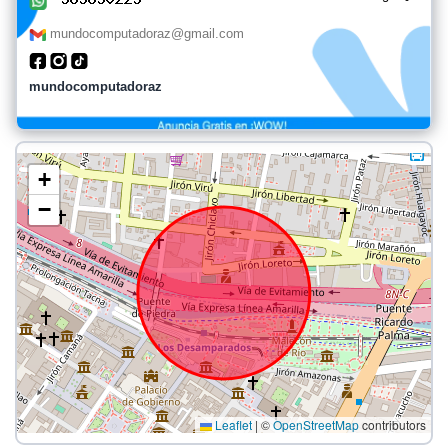
mundocomputadoraz@gmail.com
mundocomputadoraz
+
−
Leaflet
|
©
OpenStreetMap
contributors