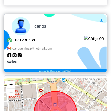
carlos
carlosunifiis2@hotmail.com
carlos
+
−