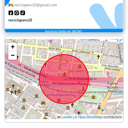
reciclaperu10@gmail.com
reciclaperu10
+
−
Leaflet
|
©
OpenStreetMap
contributors