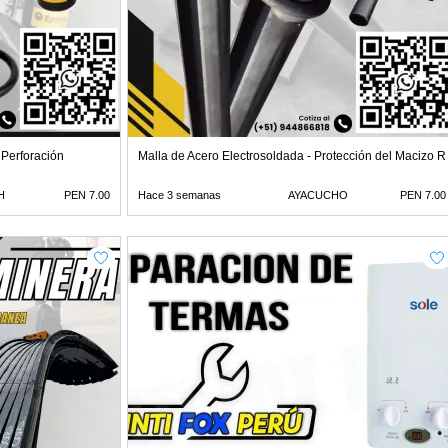
 Perforación
Malla de Acero Electrosoldada - Protección del Macizo 
H
PEN 7.00
Hace 3 semanas
AYACUCHO
PEN 7.00