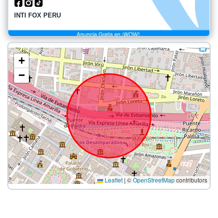
INTI FOX PERU
+
−
Leaflet
|
©
OpenStreetMap
contributors