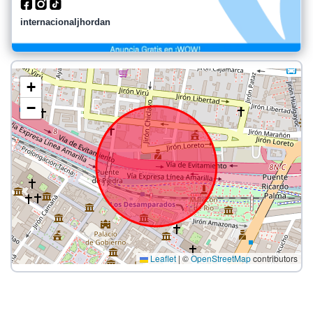
internacionaljhordan
+
−
Leaflet
|
©
OpenStreetMap
contributors