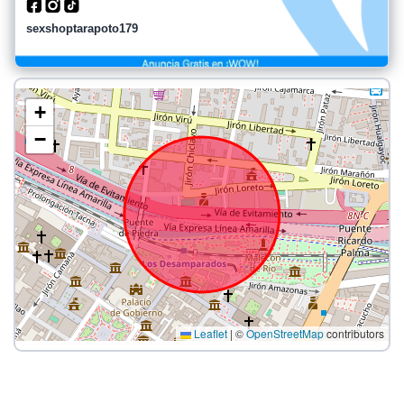
sexshoptarapoto179
+
−
Leaflet
|
©
OpenStreetMap
contributors